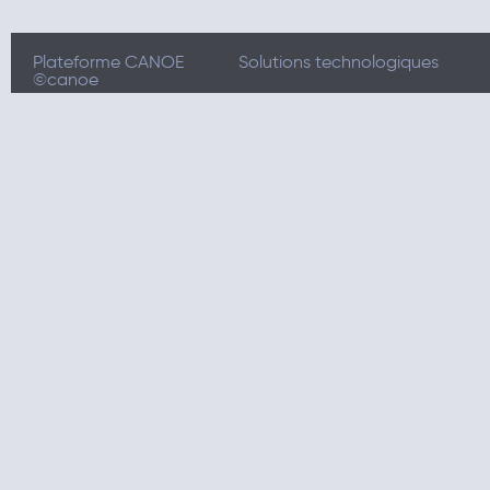
Plateforme CANOE
Solutions technologiques
©canoe