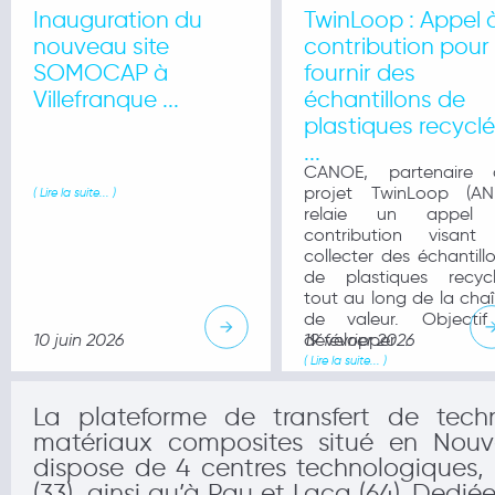
Inauguration du
TwinLoop : Appel 
nouveau site
contribution pour
SOMOCAP à
fournir des
Villefranque ...
échantillons de
plastiques recycl
...
CANOE, partenaire 
projet TwinLoop (ANR
( Lire la suite... )
relaie un appel
contribution visant
collecter des échantill
de plastiques recycl
tout au long de la cha
de valeur. Objectif
10 juin 2026
développer ...
19 février 2026
( Lire la suite... )
La plateforme de transfert de tec
matériaux composites situé en Nouv
dispose de 4 centres technologiques, 
(33), ainsi qu’à Pau et Lacq (64). Dedi