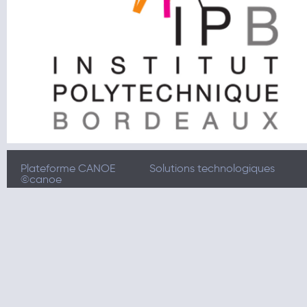
Plateforme CANOE
Solutions technologiques
©canoe