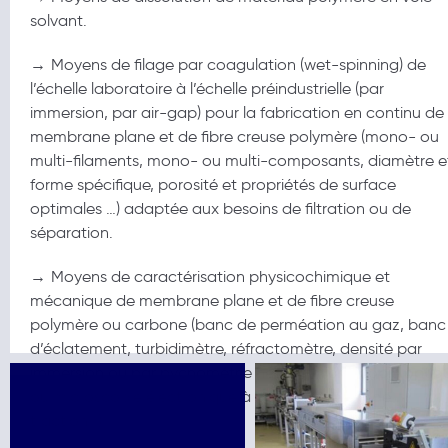
solvant.
→
Moyens de filage par coagulation (wet-spinning) de
l’échelle laboratoire à l’échelle préindustrielle (par
immersion, par air-gap) pour la fabrication en continu de
membrane plane et de fibre creuse polymère (mono- ou
multi-filaments, mono- ou multi-composants, diamètre e
forme spécifique, porosité et propriétés de surface
optimales …) adaptée aux besoins de filtration ou de
séparation.
→
Moyens de caractérisation physicochimique et
mécanique de membrane plane et de fibre creuse
polymère ou carbone (banc de perméation au gaz, banc
d’éclatement, turbidimètre, réfractomètre, densité par
immersion ou par pycnométrie hélium, microscopie optiq
ou microscopie électronique à balayage, essai de
traction…).