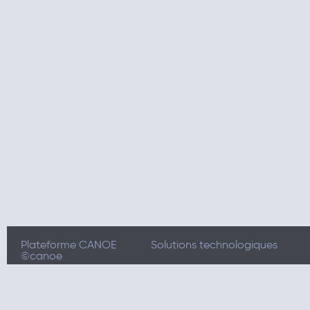
Plateforme CANOE
Solutions technologiques
©canoe