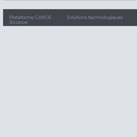
Plateforme CANOE
Solutions technologiques
©canoe