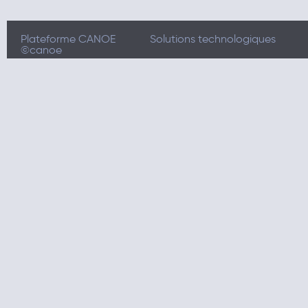
Plateforme CANOE
Solutions technologiques
©canoe