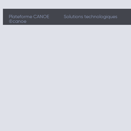
Plateforme CANOE
Solutions technologiques
©canoe