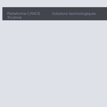
Plateforme CANOE
Solutions technologiques
©canoe