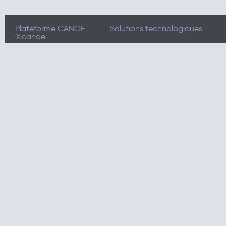
Plateforme CANOE
Solutions technologiques
©canoe