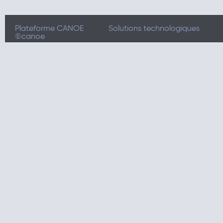
Plateforme CANOE
Solutions technologiques
©canoe