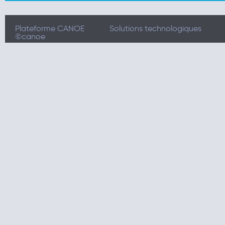
Plateforme CANOE
Solutions technologiques
©canoe