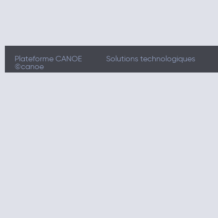
Plateforme CANOE
Solutions technologiques
©canoe