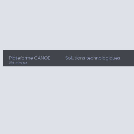
Plateforme CANOE
Solutions technologiques
©canoe