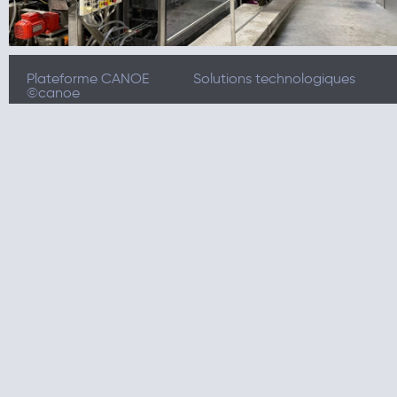
Plateforme CANOE
Solutions technologiques
©canoe