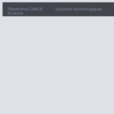
Plateforme CANOE
Solutions technologiques
©canoe