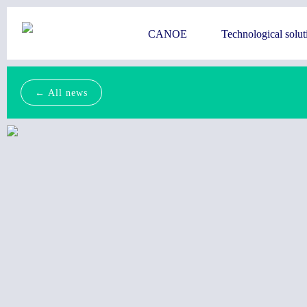
CANOE
Technological solut
← All news